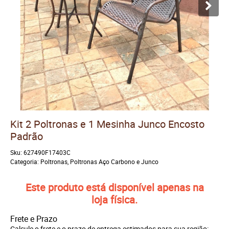
Kit 2 Poltronas e 1 Mesinha Junco Encosto
Padrão
Sku:
627490F17403C
Categoria:
Poltronas
,
Poltronas Aço Carbono e Junco
Este produto está disponível apenas na
loja física.
Frete e Prazo
Calcule o frete e o prazo de entrega estimados para sua região: