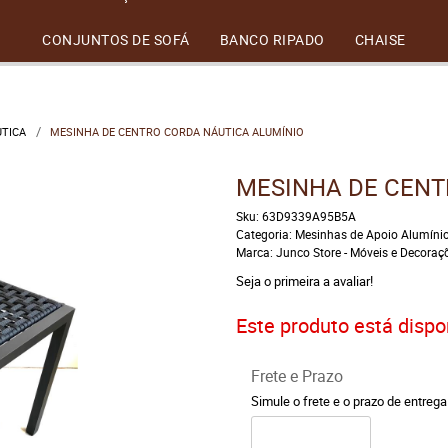
CONJUNTOS DE SOFÁ
BANCO RIPADO
CHAISE
UTICA
MESINHA DE CENTRO CORDA NÁUTICA ALUMÍNIO
MESINHA DE CENT
Sku:
63D9339A95B5A
Categoria:
Mesinhas de Apoio Alumíni
Marca:
Junco Store - Móveis e Decoraç
Seja o primeira a avaliar!
Este produto está dispon
Frete e Prazo
Simule o frete e o prazo de entreg