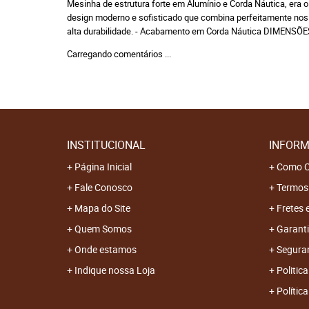
Mesinha de estrutura forte em Alumínio e Corda Náutica, era o
design moderno e sofisticado que combina perfeitamente nos m
alta durabilidade. - Acabamento em Corda Náutica DIMENSÕE
Carregando comentários ...
INSTITUCIONAL
INFORM
Página Inicial
Como C
Fale Conosco
Termos
Mapa do Site
Fretes 
Quem Somos
Garanti
Onde estamos
Segura
Indique nossa Loja
Politica
Polític