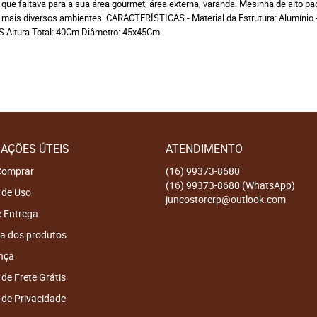
 que faltava para a sua área gourmet, área externa, varanda. Mesinha de alto p
ais diversos ambientes. CARACTERÍSTICAS - Material da Estrutura: Alumínio - E
S Altura Total: 40Cm Diâmetro: 45x45Cm
AÇÕES ÚTEIS
ATENDIMENTO
omprar
(16)
99373-8680
(16)
99373-8680
(WhatsApp)
 de Uso
juncostorerp@outlook.com
e Entrega
a dos produtos
nça
 de Frete Grátis
a de Privacidade