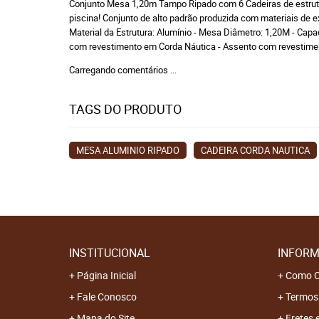
Conjunto Mesa 1,20m Tampo Ripado com 6 Cadeiras de estrutura 
piscina! Conjunto de alto padrão produzida com materiais de
Material da Estrutura: Alumínio - Mesa Diâmetro: 1,20M - Capa
com revestimento em Corda Náutica - Assento com revestim
Carregando comentários ...
TAGS DO PRODUTO
MESA ALUMINIO RIPADO
CADEIRA CORDA NAUTICA
INSTITUCIONAL
INFORM
Página Inicial
Como C
Fale Conosco
Termos
Mapa do Site
Fretes 