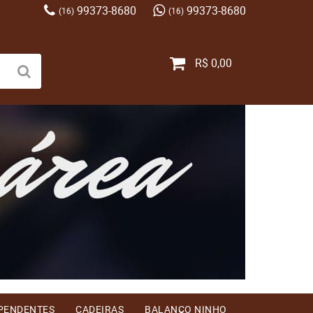
99373-8680
99373-8680
(16)
(16)
R$ 0,00
 PENDENTES
CADEIRAS
BALANÇO NINHO