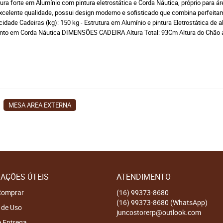
forte em Alumínio com pintura eletrostática e Corda Náutica, próprio para área
 excelente qualidade, possui design moderno e sofisticado que combina perfe
cidade Cadeiras (kg): 150 kg - Estrutura em Alumínio e pintura Eletrostática de
ento em Corda Náutica DIMENSÕES CADEIRA Altura Total: 93Cm Altura do Chão
MESA AREA EXTERNA
AÇÕES ÚTEIS
ATENDIMENTO
omprar
(16)
99373-8680
(16)
99373-8680
(WhatsApp)
 de Uso
juncostorerp@outlook.com
e Entrega