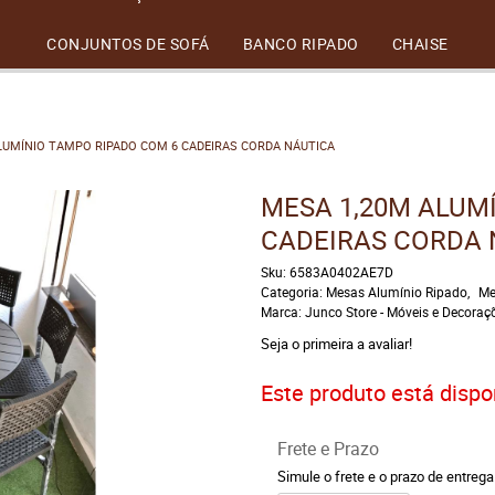
CONJUNTOS DE SOFÁ
BANCO RIPADO
CHAISE
LUMÍNIO TAMPO RIPADO COM 6 CADEIRAS CORDA NÁUTICA
MESA 1,20M ALUM
CADEIRAS CORDA 
Sku:
6583A0402AE7D
Categoria:
Mesas Alumínio Ripado
Me
Marca:
Junco Store - Móveis e Decoraç
Seja o primeira a avaliar!
Este produto está dispon
Frete e Prazo
Simule o frete e o prazo de entreg